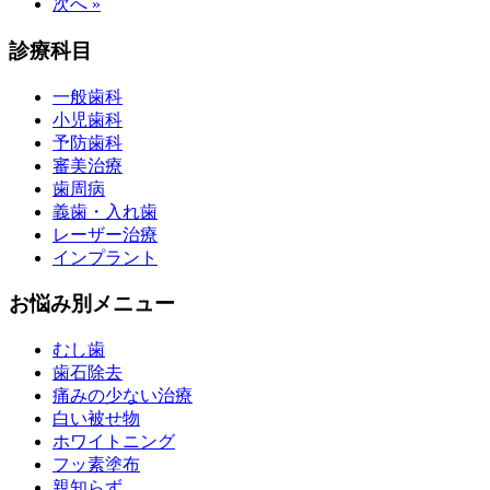
次へ »
診療科目
一般歯科
小児歯科
予防歯科
審美治療
歯周病
義歯・入れ歯
レーザー治療
インプラント
お悩み別メニュー
むし歯
歯石除去
痛みの少ない治療
白い被せ物
ホワイトニング
フッ素塗布
親知らず