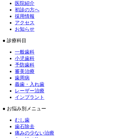
医院紹介
初診の方へ
採用情報
アクセス
お知らせ
● 診療科目
一般歯科
小児歯科
予防歯科
審美治療
歯周病
義歯・入れ歯
レーザー治療
インプラント
● お悩み別メニュー
むし歯
歯石除去
痛みの少ない治療