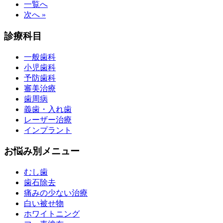
一覧へ
次へ »
診療科目
一般歯科
小児歯科
予防歯科
審美治療
歯周病
義歯・入れ歯
レーザー治療
インプラント
お悩み別メニュー
むし歯
歯石除去
痛みの少ない治療
白い被せ物
ホワイトニング