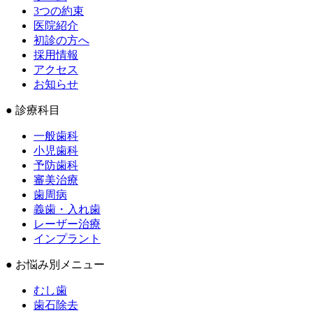
3つの約束
医院紹介
初診の方へ
採用情報
アクセス
お知らせ
● 診療科目
一般歯科
小児歯科
予防歯科
審美治療
歯周病
義歯・入れ歯
レーザー治療
インプラント
● お悩み別メニュー
むし歯
歯石除去