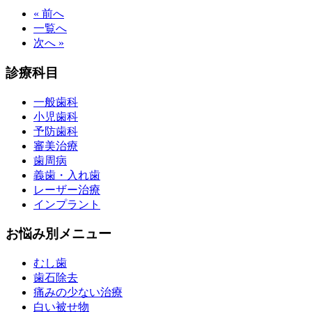
« 前へ
一覧へ
次へ »
診療科目
一般歯科
小児歯科
予防歯科
審美治療
歯周病
義歯・入れ歯
レーザー治療
インプラント
お悩み別メニュー
むし歯
歯石除去
痛みの少ない治療
白い被せ物