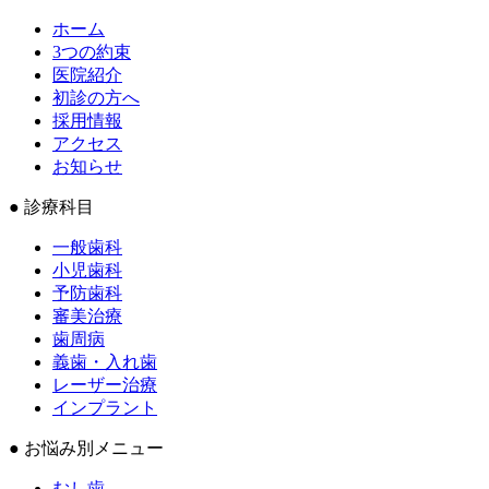
ホーム
3つの約束
医院紹介
初診の方へ
採用情報
アクセス
お知らせ
● 診療科目
一般歯科
小児歯科
予防歯科
審美治療
歯周病
義歯・入れ歯
レーザー治療
インプラント
● お悩み別メニュー
むし歯